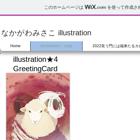
このホームページは
.com
を使って作成さ
なかがわみさこ illustration
Home
illustration1：Lady
2022笑う門には福来たるカ
illustration★4
GreetingCard